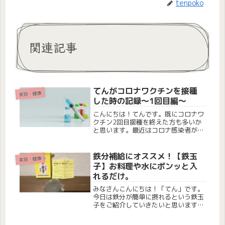
tenpoko
関連記事
てんがコロナワクチンを接種
美容・健康
した時の記録〜1回目編〜
こんにちは！てんです。既にコロナワ
クチン2回目接種を終えた方も多いか
と思います。最近はコロナ感染者が減
っている傾向にあり、私の周りでもコ
ロナワクチンよりインフルエンザワク
チン接種の話題が多くなってきてる気
鉄分補給にオススメ！【鉄玉
美容・健康
がします。自分でも記録を残しておき
子】お料理や水にポンッと入
た...
れるだけ。
みなさんこんにちは！「てん」です。
今日は鉄分が簡単に摂れるという鉄玉
子をご紹介していきたいと思います。
最近、血流についての本を読んだので
鉄分補給に何か良いものがないかな？