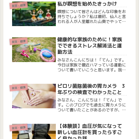
と探していて見つけました！女性は毎
私が瞑想を始めたきっかけ
美容・健康
月生理があるので特に鉄分が必要にな
瞑想について皆さんはどんな印象をお
っ...
持ちでしょうか？私は最初、仙人と言
われる人が人里離れた山奥でやってい
るようなイメージを持っていました。
しかし瞑想を実際にやってみて、仙人
じゃなくても山奥じゃなくてももっと
健康的な家族のために！家族
美容・健康
手軽に身近に簡単に出来てしかも脳や
でできるストレス解消法と運
身...
動方法
みなさんこんにちは！「てん」です。
今日は家族で最近ハマっている運動に
ついて書いていこうと思います。我が
家でハマっているのは下記の運動で
す。 バドミントン 縄跳び フリスビー
一輪車プライベートなので記録がメイ
ピロリ菌除菌後の胃カメラ 3
美容・健康
ンとなりますが、簡単に運動効果や...
年ぶりの検査でわかったこと
みなさん、こんにちは！「てん」で
す。このブログでも過去に胃カメラに
ついて書いたことがあるのですが、今
回は3年ぶりに受けてきたので、その
記録を書いておこうと思います。実は
4年前、尿をかけて調べる簡易キット
【体験談】血圧が気になって
美容・健康
でピロリ菌が見つかり、クリニックで
新しい血圧計を買ったらすご
除菌...
く良かった話