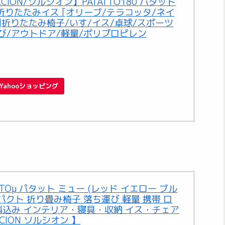
ION/ソルシオン】PATATTO180 パタット
折りたたみイス [オリーブ/テラコッタ/ネイ
]折りたたみ椅子/いす/イス/卓球/スポーツ
び/アウトドア/軽量/ポリプロピレン
Yahooショッピング
TOμ パタット ミュー (レッド イエロー ブル
パクト 折り畳み椅子 落ち運び 軽量 携帯 ロ
料込み インテリア・寝具・収納 イス・チェア
CION ソルシオン 】