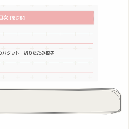
目次
TTOパタット 折りたたみ椅子