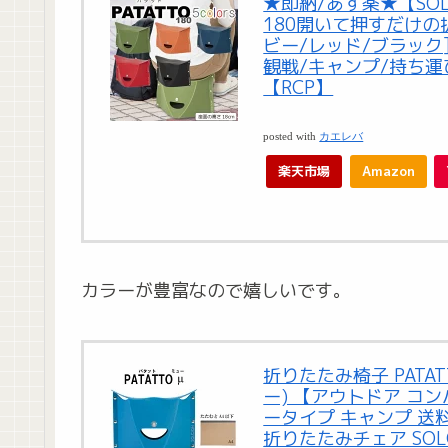
★即納/あす楽★【SOLC
180開いて押すだけの
ビー/レッド/ブラック
観戦/キャンプ/持ち運
【RCP】
posted with
カエレバ
楽天市場
Amazon
カラーが豊富なので嬉しいです。
折りたたみ椅子 PATAT
ー) 【アウトドア コン
ータイプ キャンプ 送
折りたたみチェア SOL