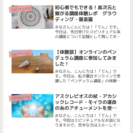
2022年からこの占い師さんに見てい
ただいており、今回で7回目のセッシ
初心者でもできる！高次元と
スピリチュアル
ョンになります。今回は、 娘のこと
繋がる講座体験レポ グラウ
...
ディング・曼荼羅
みなさんこんにちは！「てん」です。
今日は、先日受けたスピリチュアル系
の講座について記録として残しておこ
うと思います。スピリチュアルが苦手
な方は、ここでスルーしてください
ね。講座の内容について今回の講座で
【体験談】オンラインのペン
スピリチュアル
は、高次元の存在やアカシックレコー
デュラム講座に参加してみま
ドと...
した！
みなさん、こんにちは！「てん」で
す。今日は、私が最近オンラインで受
講した「ペンデュラム講座」の体験談
をお届けします。さらに、私が購入し
たペンデュラムやストーンのブレスレ
ットの紹介 もしたいと思います♪こん
アスクレピオスの杖・アカシ
スピリチュアル
な方におすすめ 占いに興味があるけ
ックレコード・モイラの運命
ど...
の糸のアチューメントを受け
てみた話
みなさん、こんにちは！「てん」で
す。今回はスピリチュアルなお話にな
りますので、苦手な方はスルーしてく
ださいね。私はこれまでに 日本伝統