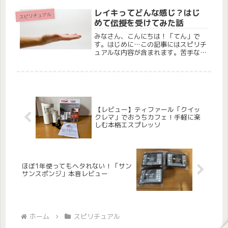
式霊気と臼井式西洋レイキのセカンド
まで伝授を受けています。学びを続け
レイキってどんな感じ？はじ
スピリチュアル
る中で「エネルギーにはたくさんの種
めて伝授を受けてみた話
類が...
みなさん、こんにちは！「てん」で
す。はじめに…この記事にはスピリチ
ュアルな内容が含まれます。苦手な方
はどうぞスルーしてくださいね。ヨ
ガ・瞑想からエネルギーワークへ私は
ヨガや瞑想を始めて、もう3年ほどに
なります。心と体を整えることに関心
を持つ...
【レビュー】ティファール「クイッ
クレマ」でおうちカフェ！手軽に楽
しむ本格エスプレッソ
ほぼ1年使ってもヘタれない！「サン
サンスポンジ」本音レビュー
ホーム
スピリチュアル