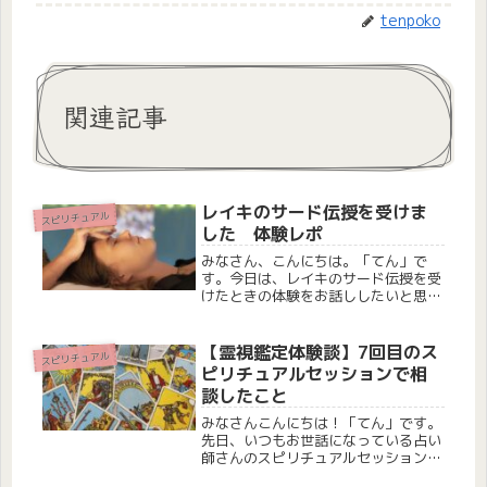
tenpoko
関連記事
レイキのサード伝授を受けま
スピリチュアル
した 体験レポ
みなさん、こんにちは。「てん」で
す。今日は、レイキのサード伝授を受
けたときの体験をお話ししたいと思い
ます。前回のファースト伝授の記事も
書いているので、よかったらそちらも
チェックしてみてくださいね。そもそ
【霊視鑑定体験談】7回目のス
スピリチュアル
もレイキとは？レイキ（Reiki）とは...
ピリチュアルセッションで相
談したこと
みなさんこんにちは！「てん」です。
先日、いつもお世話になっている占い
師さんのスピリチュアルセッション
（霊視鑑定）を受けてきました。私は