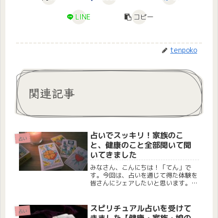
LINE
コピー
tenpoko
関連記事
占いでスッキリ！家族のこ
占い
と、健康のこと全部聞いて聞
いてきました
みなさん、こんにちは！「てん」で
す。今回は、占いを通じて得た体験を
皆さんにシェアしたいと思います。い
つもお願いしている占い師の先生に、
健康や人間関係など、さまざまなこと
を相談してきました。記録として残し
スピリチュアル占いを受けて
占い
ておきたいので、ここに書き留めま
きました【健康・家族・娘の