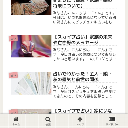
す。母...
将来について】
みなさんこんにちは！「てん」です。
今日は、いつもお世話になっている占
い師さんにスピリチュアル占いをして
いただいたので、その内容を記録とし
てまとめてみました。ご興味のある方
は、ぜひ読んでみてください。過去の
【スカイプ占い】家族の未来
占い
占いはこちらからご覧いただけます。
や亡き母のメッセージ
※...
みなさん、こんにちは！「てん」で
す。今日は占いの体験についてお話し
したいと思います。このブログでは、
亡き母のメッセージのことや家族のこ
となどについて書いていきます。今年
の10月に母が病気で亡くなったので
占いでわかった！主人・娘・
占い
すが、占い師は亡くなった方ともコン
私の運気と前世の関係
タク...
みなさん、こんにちは！「てん」で
す。今日はスピリチュアル占いを受け
てきたので、その内容を記録として残
しておきたいと思います。ちょっと個
人的な日記のようになりますが、ご興
味のある方は読んでいただけると嬉し
【スカイプで占い】家にいな
占い
いです。今回お願いしたのは、いつも
がら占いができる魅力
みて...
みなさんこんにちは！「てん」です。
ホーム
検索
トップ
サイドバー