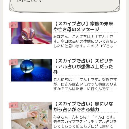
【スカイプ占い】家族の未来
占い
や亡き母のメッセージ
みなさん、こんにちは！「てん」で
す。今日は占いの体験についてお話し
したいと思います。このブログでは、
亡き母のメッセージのことや家族のこ
となどについて書いていきます。今年
の10月に母が病気で亡くなったので
【スカイプで占い】スピリチ
占い
すが、占い師は亡くなった方ともコン
ュアル占いが想像以上だった
タク...
件
こんにちは！「てん」です。突然です
が、皆さんは占いに行った事はありま
すか？てんはたまーに行くんですけ
ど、悩んだ時とか前向きになりたくて
行くという感じです。今回も色々と占
ってもらいたい事があって、先月占い
【スカイプで占い】家にいな
占い
したのでその事など綴っていきたいと
がら占いができる魅力
思い...
みなさんこんにちは！「てん」です。
去年スカイプでスピリチュアル占いを
してもらって前にもブログに書いてる