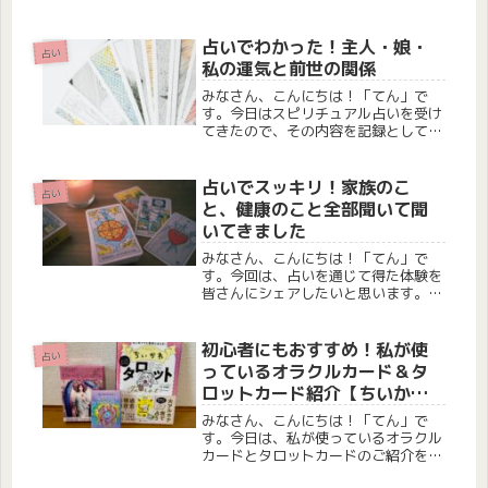
んですけど、その後また体調面だった
りと気になった事があったので前回と
同じ占い師さんに占いしてもらいまし
占いでわかった！主人・娘・
占い
た。なので今回は占いしてもらった事
私の運気と前世の関係
に...
みなさん、こんにちは！「てん」で
す。今日はスピリチュアル占いを受け
てきたので、その内容を記録として残
しておきたいと思います。ちょっと個
人的な日記のようになりますが、ご興
味のある方は読んでいただけると嬉し
占いでスッキリ！家族のこ
占い
いです。今回お願いしたのは、いつも
と、健康のこと全部聞いて聞
みて...
いてきました
みなさん、こんにちは！「てん」で
す。今回は、占いを通じて得た体験を
皆さんにシェアしたいと思います。い
つもお願いしている占い師の先生に、
健康や人間関係など、さまざまなこと
を相談してきました。記録として残し
初心者にもおすすめ！私が使
占い
ておきたいので、ここに書き留めま
っているオラクルカード＆タ
す。母...
ロットカード紹介【ちいかわ
タロットも】
みなさん、こんにちは！「てん」で
す。今日は、私が使っているオラクル
カードとタロットカードのご紹介をし
ていきたいと思います♪こんな方にお