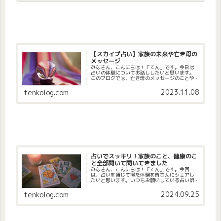
【スカイプ占い】家族の未来や亡き母の
メッセージ
みなさん、こんにちは！「てん」です。今日は
占いの体験についてお話ししたいと思います。
このブログでは、亡き母のメッセージのことや
家族のことなどについて書いていきます。今年
の10月に母が病気で亡くなったのですが、占い
2023.11.08
tenkolog.com
師は亡くなった方ともコンタク...
占いでスッキリ！家族のこと、健康のこ
と全部聞いて聞いてきました
みなさん、こんにちは！「てん」です。今回
は、占いを通じて得た体験を皆さんにシェアし
たいと思います。いつもお願いしている占い師
の先生に、健康や人間関係など、さまざまなこ
とを相談してきました。記録として残しておき
2024.09.25
tenkolog.com
たいので、ここに書き留めます。母...