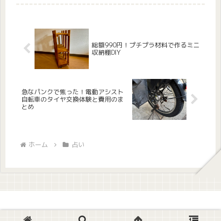
すすめ スピリチュアルや占いに興味
があって、オラクルカードやタロット
カードを使ってみたい方 癒しや前向
きな...
総額990円！プチプラ材料で作るミニ
収納棚DIY
急なパンクで焦った！電動アシスト
自転車のタイヤ交換体験と費用のま
とめ
ホーム
占い
© 2021 てんログ.