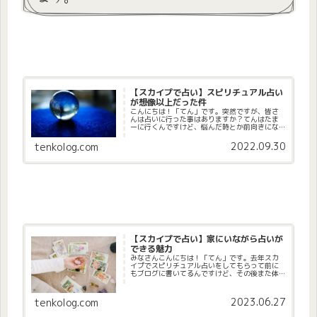
【スカイプで占い】スピリチュアル占い
が想像以上だった件
こんにちは！「てん」です。突然ですが、皆さ
んは占いに行った事はありますか？てんはたま
ーに行くんですけど、悩んだ時とか前向きにな
りたくて行くという感じです。今回も色々と占
ってもらいたい事があって、先月占いしたので
2022.09.30
tenkolog.com
その事など綴っていきたいと思い...
【スカイプで占い】家にいながら占いが
できる魅力
みなさんこんにちは！「てん」です。去年スカ
イプでスピリチュアル占いをしてもらって前に
もブログに書いてるんですけど、その後また体
調面だったりと気になった事があったので前回
と同じ占い師さんに占いしてもらいました。な
ので今回は占いしてもらった事に...
2023.06.27
tenkolog.com