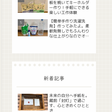
板を焼いてキーホルダ
ー作り！手軽にできる
楽しい工作体験
【簡単手作り洗濯洗
剤】作ってみたよ。柔
軟剤無しでもふんわり
な仕上がりなのでオス
スメ！
新着記事
未来の自分へ手紙を。
蔵前「封灯」で過ご
す、心ときめくひとと
き