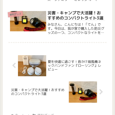
ャンプ場」と、新しく購入したキャン
プ用品を紹介したいと思います。こん
な方におすすめ ファミリーキャンプ
災害・キャンプで大活躍！お
便利グッズ
に興味がある方 ツールームテントを
すすめのコンパクトライト3選
お探し...
みなさん、こんにちは！「てん」で
す。今日は、我が家で購入した防災グ
ッズの一つ、コンパクトなライトを3
つご紹介します。これらは防災用とし
てはもちろん、家族でのキャンプでも
大活躍しているアイテムです。どれも
特に優れていると感じたものばかりな
ので...
夏を快適に過ごす！首かけ扇風機ネ
ックバンドファン『ローリング』レ
ビュー
災害・キャンプで大活躍！おすすめ
のコンパクトライト3選