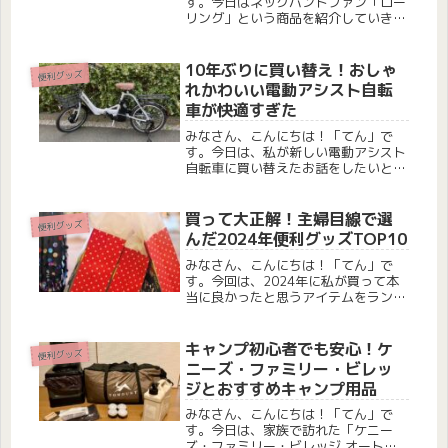
す。今日はネックバンドファン「ロー
リング」という商品を紹介していきた
いと思います。最近暑すぎて、この間
は気温が37度まで上がりました。最
近まで暑さ対策として首を冷やすアイ
10年ぶりに買い替え！おしゃ
便利グッズ
スクールリングを使っていました。
れかわいい電動アシスト自転
CIC...
車が快適すぎた
みなさん、こんにちは！「てん」で
す。今日は、私が新しい電動アシスト
自転車に買い替えたお話をしたいと思
います。買い替えを決めたきっかけ今
年の春ごろから、後ろのタイヤがパン
クしたり、バッテリーの減りが早いか
買って大正解！主婦目線で選
便利グッズ
な？と感じることがありました。パン
んだ2024年便利グッズTOP10
クし...
みなさん、こんにちは！「てん」で
す。今回は、2024年に私が買って本
当に良かったと思うアイテムをランキ
ング形式でご紹介します！今年もたく
さんのものを購入しましたが、その中
でも特に「これは買って良かった！」
キャンプ初心者でも安心！ケ
便利グッズ
と思えたものを厳選しました。気にな
ニーズ・ファミリー・ビレッ
る...
ジとおすすめキャンプ用品
みなさん、こんにちは！「てん」で
す。今日は、家族で訪れた「ケニー
ズ・ファミリー・ビレッジ オートキ