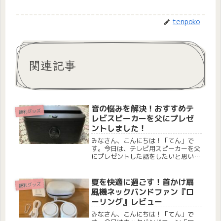
tenpoko
関連記事
音の悩みを解決！おすすめテ
便利グッズ
レビスピーカーを父にプレゼ
ントしました！
みなさん、こんにちは！「てん」で
す。今日は、テレビ用スピーカーを父
にプレゼントした話をしたいと思いま
す。こんな方にオススメ テレビの音
量を上げないと聴きとりにくいご年配
の方がいるご家庭 テレビの音量で家
夏を快適に過ごす！首かけ扇
便利グッズ
族間のトラブルを避けたい方 コンパ
風機ネックバンドファン『ロ
クト...
ーリング』レビュー
みなさん、こんにちは！「てん」で