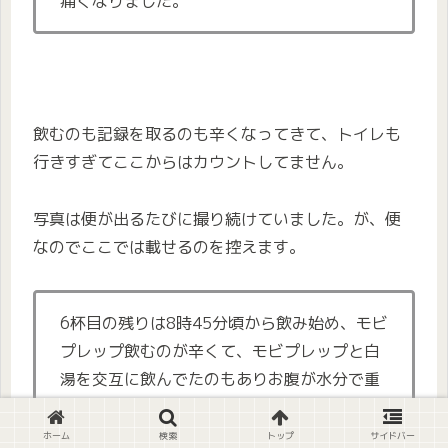
痛くなりました。
飲むのも記録を取るのも辛くなってきて、トイレも
行きすぎてここからはカウントしてません。
写真は便が出るたびに撮り続けていました。が、便
なのでここでは載せるのを控えます。
6杯目の残りは8時45分頃から飲み始め、モビ
プレップ飲むのが辛くて、モビプレップと白
湯を交互に飲んでたのもありお腹が水分で重
たいし、モビプレップの味で胸焼けのような
感じがありました。
ホーム
検索
トップ
サイドバー