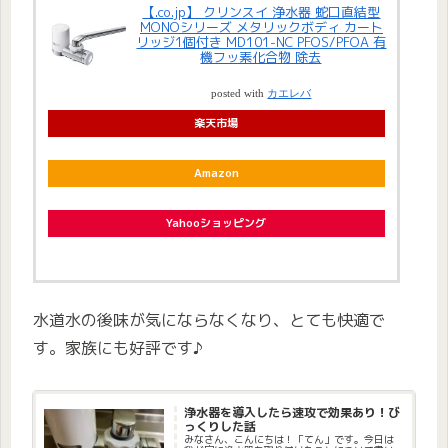
【.co.jp】 クリンスイ 浄水器 蛇口直結型
MONOシリーズ メタリックボディ カート
リッジ1個付き MD101-NC PFOS/PFOA 有
機フッ素化合物 除去
posted with
カエレバ
楽天市場
Amazon
Yahooショッピング
水道水の後味が気にならなくなり、とても快適で
す。家族にも好評です♪
浄水器を導入したら速攻で効果あり！び
っくりした話
みなさん、こんにちは！「てん」です。今日は