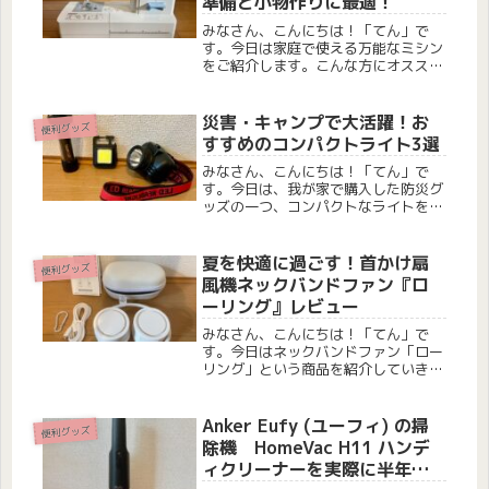
準備と小物作りに最適！
みなさん、こんにちは！「てん」で
す。今日は家庭で使える万能なミシン
をご紹介します。こんな方にオススメ
1. 幼稚園や小学校に入る子供がいるご
家庭2. 自分でズボンの裾上げをしたい
方3. ポーチや小物を手作りしたい方
災害・キャンプで大活躍！お
便利グッズ
JANOME ミシン 電動ミ...
すすめのコンパクトライト3選
みなさん、こんにちは！「てん」で
す。今日は、我が家で購入した防災グ
ッズの一つ、コンパクトなライトを3
つご紹介します。これらは防災用とし
てはもちろん、家族でのキャンプでも
大活躍しているアイテムです。どれも
夏を快適に過ごす！首かけ扇
便利グッズ
特に優れていると感じたものばかりな
風機ネックバンドファン『ロ
ので...
ーリング』レビュー
みなさん、こんにちは！「てん」で
す。今日はネックバンドファン「ロー
リング」という商品を紹介していきた
いと思います。最近暑すぎて、この間
は気温が37度まで上がりました。最
近まで暑さ対策として首を冷やすアイ
Anker Eufy (ユーフィ) の掃
便利グッズ
スクールリングを使っていました。
除機 HomeVac H11 ハンデ
CIC...
ィクリーナーを実際に半年以