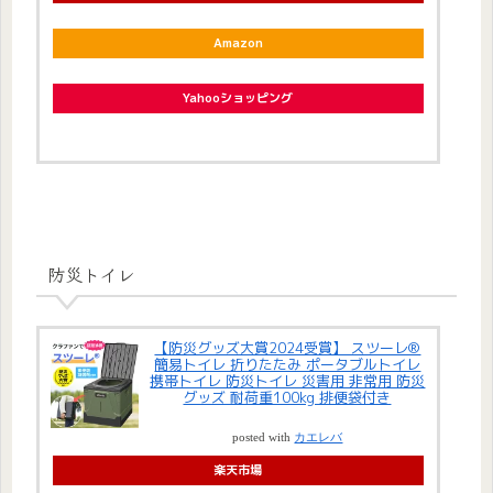
Amazon
Yahooショッピング
防災トイレ
【防災グッズ大賞2024受賞】 スツーレ®
簡易トイレ 折りたたみ ポータブルトイレ
携帯トイレ 防災トイレ 災害用 非常用 防災
グッズ 耐荷重100kg 排便袋付き
posted with
カエレバ
楽天市場