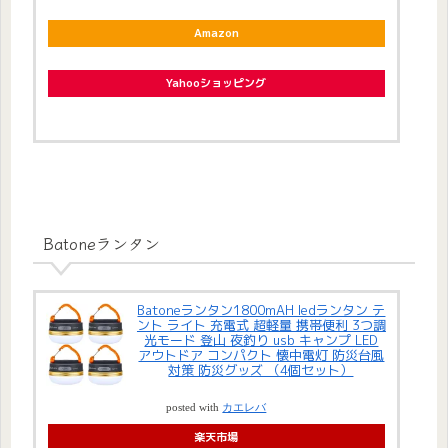
Amazon
Yahooショッピング
Batoneランタン
Batoneランタン1800mAH ledランタン テ
ント ライト 充電式 超軽量 携帯便利 3つ調
光モード 登山 夜釣り usb キャンプ LED
アウトドア コンパクト 懐中電灯 防災台風
対策 防災グッズ （4個セット）
posted with
カエレバ
楽天市場