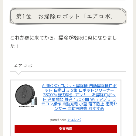
第1位 お掃除ロボット「エアロボ」
これが家に来てから、掃除が格段に楽になりまし
た！
エアロボ
AIRROBO ロボット掃除機 自動掃除機ロボ
ット 自動ゴミ収集 ロボットクリーナー
2800Pa 強力吸引 アンカー お掃除ロボッ
ト 音量調節 静音 120分間 WiFi アプリ リ
モコン操作 自動充電 小型 落下防止 衝突セ
ンサー 自動掃除機 おすすめ
posted with
カエレバ
楽天市場