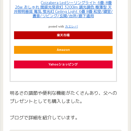
Coizabera Ledシーリングライト 6畳-8畳
26w おしゃれ 間接光常夜灯 3200lm 調光調色 極薄型 天
井照明器具 電気 蛍光灯 Ceiling Light 6畳 8畳 和室/寝室/
書斎/リビング/玄関/台所/廊下適用
posted with
カエレバ
楽天市場
Amazon
Yahooショッピング
明るさの調節や便利な機能がたくさんあり、父への
プレゼントとしても購入しました。
ブログで詳細を紹介しています。