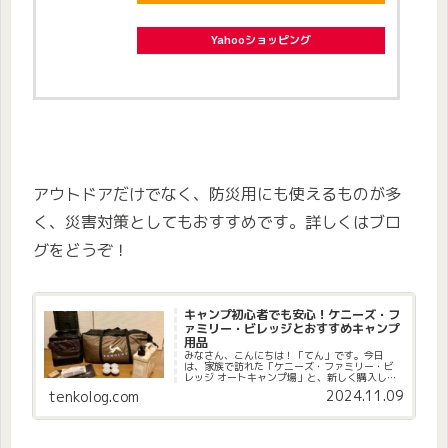
Yahooショッピング
アウトドアだけでなく、防災用にも使えるものが多
く、災害対策としてもおすすめです。詳しくはブロ
グをどうぞ！
キャンプ初心者でも安心！ケニーズ・フ
ァミリー・ビレッジとおすすめキャンプ
用品
みなさん、こんにちは！「てん」です。今日
は、家族で訪れた「ケニーズ・ファミリー・ビ
レッジ オートキャンプ場」と、新しく購入した
キャンプ用品を紹介したいと思います。こんな
2024.11.09
tenkolog.com
方におすすめ ファミリーキャンプに興味がある
方 ツールームテントをお探し...