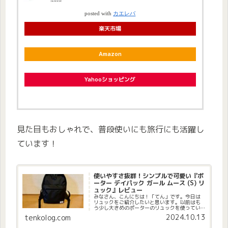
posted with
カエレバ
楽天市場
Amazon
Yahooショッピング
見た目もおしゃれで、普段使いにも旅行にも活躍し
ています！
使いやすさ抜群！シンプルで可愛い『ポ
ーター デイパック ガール ムース (S) リ
ュック』レビュー
みなさん、こんにちは！「てん」です。今日は
リュックをご紹介したいと思います。以前はも
う少し大きめのポーターのリュックを使ってい
ました。(function(b,c,f,g,a,d,e)
2024.10.13
tenkolog.com
{b.MoshimoAffiliateObject=a;b...