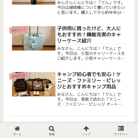
上使ってみた！レビュー
みんさんこんにちは！「てん」です。
今日は掃除機について書いていきたい
と思います。購入してから約半年以上
経つのですが、本当に買って良かった
と思ったのでご紹介していきたいと思
います。こんな方にオススメ 広範囲
子供用に買ったけど、大人に
便利グッズ
ではなく、ちょこっと掃除機をかけた
もおすすめ！機能充実のキャ
い...
リーケース紹介
みなさん、こんにちは！「てん」で
す。今日は、小型のキャリーケースを
ご紹介します。小型キャリーケース今
回、購入したのはこちらのキャリーケ
ースです。＼P最大5倍／キャリーケー
ス 機内持ち込み キャリーバッグ 小型
キャンプ初心者でも安心！ケ
便利グッズ
スーツケース s キッズキャリ...
ニーズ・ファミリー・ビレッ
ジとおすすめキャンプ用品
みなさん、こんにちは！「てん」で
す。今日は、家族で訪れた「ケニー
ズ・ファミリー・ビレッジ オートキ
ャンプ場」と、新しく購入したキャン
プ用品を紹介したいと思います。こん
な方におすすめ ファミリーキャンプ
に興味がある方 ツールームテントを
お探し...
ホーム
検索
トップ
サイドバー