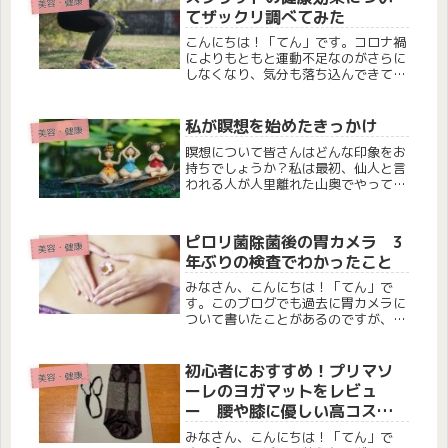
美容・健康
てザックリ調べてみた
こんにちは！「てん」です。コロナ禍
によりもともと運動不足なのがさらに
しなくなり、気分も落ち込んできてこ
のままではマズイと思ってヨガは始め
たけど、もっと激しい運動もしてみた
いなぁと思いました。そこで気軽に家
私が瞑想を始めたきっかけ
美容・健康
でできる運動はないか？と思ってた時
瞑想について皆さんはどんな印象をお
に...
持ちでしょうか？私は最初、仙人と言
われる人が人里離れた山奥でやってい
るようなイメージを持っていました。
しかし瞑想を実際にやってみて、仙人
じゃなくても山奥じゃなくてももっと
ピロリ菌除菌後の胃カメラ 3
美容・健康
手軽に身近に簡単に出来てしかも脳や
年ぶりの検査でわかったこと
身...
みなさん、こんにちは！「てん」で
す。このブログでも過去に胃カメラに
ついて書いたことがあるのですが、今
回は3年ぶりに受けてきたので、その
記録を書いておこうと思います。実は
4年前、尿をかけて調べる簡易キット
初心者におすすめ！プリマソ
美容・健康
でピロリ菌が見つかり、クリニックで
ーレのヨガマットをレビュ
除菌...
ー 腰や膝に優しい高コスパ
マット
みなさん、こんにちは！「てん」で