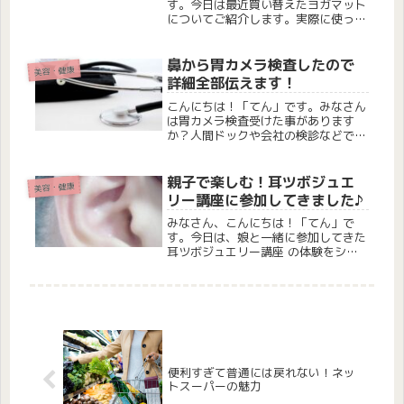
す。今日は最近買い替えたヨガマット
についてご紹介します。実際に使って
みてとても良かったので、特にこんな
方におすすめです。こんな方におすす
め ヨガやストレッチのときに腰や膝
鼻から胃カメラ検査したので
美容・健康
が痛くなりやすい方 ふんわりとした
詳細全部伝えます！
クッ...
こんにちは！「てん」です。みなさん
は胃カメラ検査受けた事があります
か？人間ドックや会社の検診などで受
けたことがある方もいるかと思いま
す。てんは去年ピロリ菌が見つかっ
て、お薬でピロリ菌除去をしたのです
親子で楽しむ！耳ツボジュエ
美容・健康
が、1年後にまた検査に来てください
リー講座に参加してきました♪
との事だ...
みなさん、こんにちは！「てん」で
す。今日は、娘と一緒に参加してきた
耳ツボジュエリー講座 の体験をシェ
アしたいと思います。耳ツボジュエリ
ーとは？耳にはなんと 110個ものツボ
があると言われていて、体のさまざま
な部分と関係しているそうです。...
便利すぎて普通には戻れない！ネッ
トスーパーの魅力