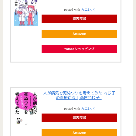
posted with
カエレバ
楽天市場
Amazon
Yahooショッピング
人が病気で死ぬワケを考えてみた ねじ子
の医療絵図 [ 森皆ねじ子 ]
posted with
カエレバ
楽天市場
Amazon